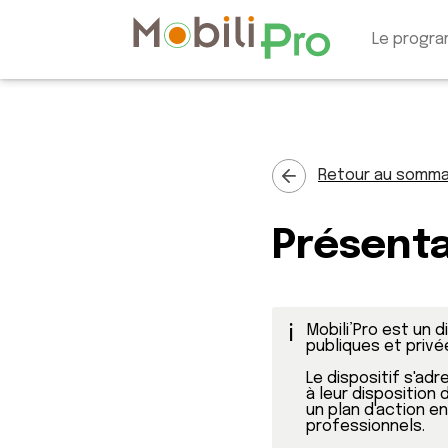
Le progr
Retour au somma
Présenta
ℹ️
Mobili’Pro est un 
publiques et privé
Le dispositif s'ad
à leur disposition d
un plan d'action e
professionnels. 