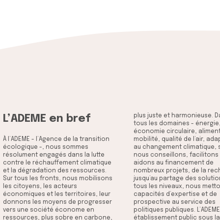
plus juste et harmonieuse. Dans
du ministère de la Transition
L’ADEME en bref
tous les domaines - énergie
écologique et de la Cohésion de
économie circulaire, alimen
territoires, du ministère
À l’ADEME - l’Agence de la transition
mobilité, qualité de l’air, adaptation
Transition énergétique et du
écologique -, nous sommes
au changement climatique, sols… -
ministère de l'Enseignement
résolument engagés dans la lutte
nous conseillons, facilitons et
contre le réchauffement climatique
aidons au financement de
et la dégradation des ressources.
nombreux projets, de la recherche
Sur tous les fronts, nous mobilisons
jusqu’au partage des solutions. À
les citoyens, les acteurs
tous les niveaux, nous mettons nos
économiques et les territoires, leur
capacités d’expertise et de
donnons les moyens de progresser
prospective au service des
vers une société économe en
politiques publiques. L’ADEME est un
ressources, plus sobre en carbone,
établissement public sous la tutelle